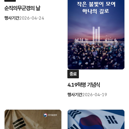
순직의무군경의 날
행사기간
2026-04-24
종료
4.19혁명 기념식
행사기간
2026-04-19
링
링
크
크
연
연