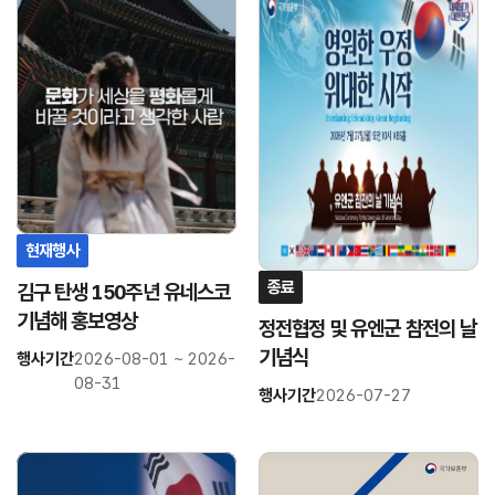
크
크
연
연
결
결
현재행사
종료
김구 탄생 150주년 유네스코
기념해 홍보영상
정전협정 및 유엔군 참전의 날
기념식
행사기간
2026-08-01 ~ 2026-
08-31
행사기간
2026-07-27
링
링
크
크