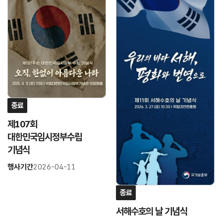
결
결
종료
제107회
대한민국임시정부수립
기념식
행사기간
2026-04-11
종료
서해수호의 날 기념식