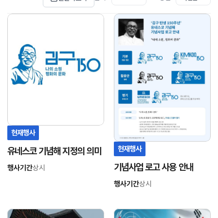
링
링
크
크
연
연
결
결
현재행사
현재행사
유네스코 기념해 지정의 의미
기념사업 로고 사용 안내
행사기간
상시
행사기간
상시
링
링