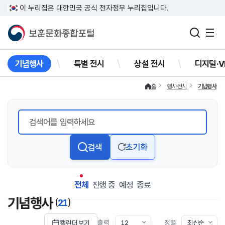
이 누리집은 대한민국 공식 전자정부 누리집입니다.
기념행사
특별 전시
상설 전시
디지털·V
홈
행사·전시
기념행사
검
색
검색
초기화
어
전체
진행 중
예정
종료
기념행사
(
21
)
출력
정렬
캘린더보기