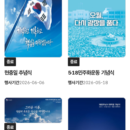
결
결
종료
종료
현충일 추념식
5·18민주화운동 기념식
행사기간
2026-06-06
행사기간
2026-05-18
링
링
크
크
연
연
결
결
종료