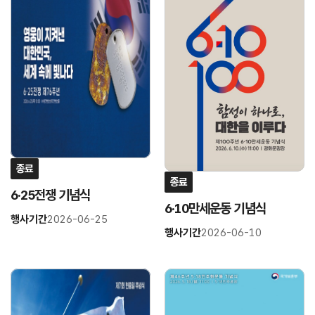
연
연
결
결
종료
종료
6·25전쟁 기념식
6·10만세운동 기념식
행사기간
2026-06-25
행사기간
2026-06-10
링
링
크
크
연
연